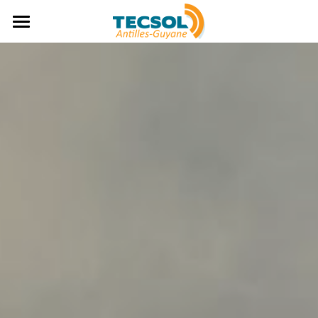
Accueil
Génie Climatique
Génie Electrique
Solaire
Numérique
HQE / RT
Formation
Rechercher